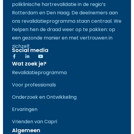
poliklinische hartrevalidatie in de regio’s
Rotterdam en Den Haag. De deelnemers aan
ons revalidatieprogramma staan centraal. We
helpen hen de draad weer op te pakken: op
een gezonde manier en met vertrouwen in
zichzelf.
Social media
F
L
Y
a
i
o
Wat zoek je?
c
n
u
e
k
t
Revalidatieprogramma
b
e
u
o
d
b
o
i
e
Voor professionals
k
n
-
-
f
i
Onderzoek en Ontwikkeling
n
Ervaringen
Vrienden van Capri
Algemeen