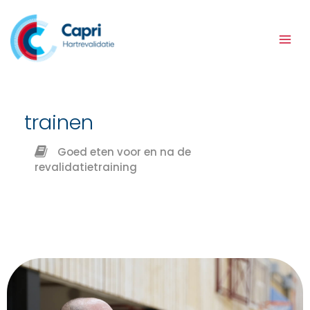
Ga
naar
de
inhoud
trainen
Goed eten voor en na de
revalidatietraining