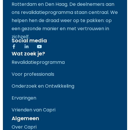
Rotterdam en Den Haag. De deelnemers aan
ons revalidatieprogramma staan centraal. We
helpen hen de draad weer op te pakken: op
een gezonde manier en met vertrouwen in
zichzelf.
Social media
F
L
Y
a
i
o
Wat zoek je?
c
n
u
e
k
t
Revalidatieprogramma
b
e
u
o
d
b
o
i
e
Voor professionals
k
n
-
-
f
i
Onderzoek en Ontwikkeling
n
Ervaringen
Vrienden van Capri
Algemeen
Over Capri